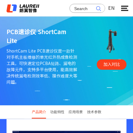
EN

PCB速诊仪 ShortCam
Lite
ShortCam Lite PCB速诊仪是一款针
对手机主板维修的单光红外热成像检测
工具，可快速定位PCBA短路、漏电的
加入对比
故障元件，支持多平台使用，能高效解
决传统漏电检测效率低、操作难度大等
问题。
产品简介
功能特性
应用场景
技术参数