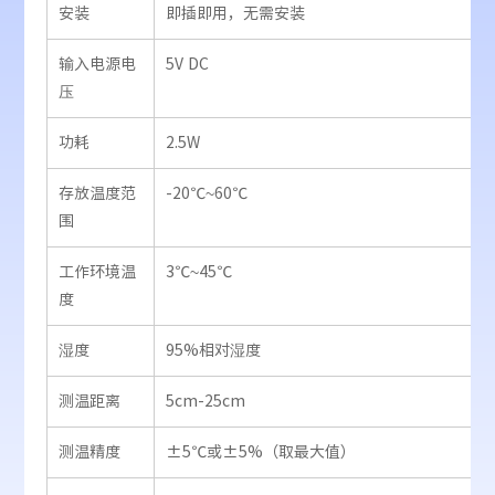
安装
即插即用，无需安装
输入电源电
5V DC
压
功耗
2.5W
存放温度范
-20℃~60℃
围
工作环境温
3℃~45℃
度
湿度
95%相对湿度
测温距离
5cm-25cm
测温精度
±5℃或±5%（取最大值）