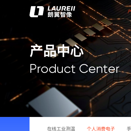
产
品
中
心
Product Center
在线工业测温
个人消费电子