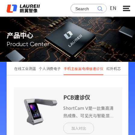
EN

产
品
中
心
Product Center
在线工业测温
个人消费电子
手机主板漏电维修速诊仪
红外机芯
PCB速诊仪
ShortCam V
ShortCam Ⅴ是一款集高清
热成像、可见光与智能显示
于一体的便携式热成像检测
加入对比
工具，支持上电即用、镜头