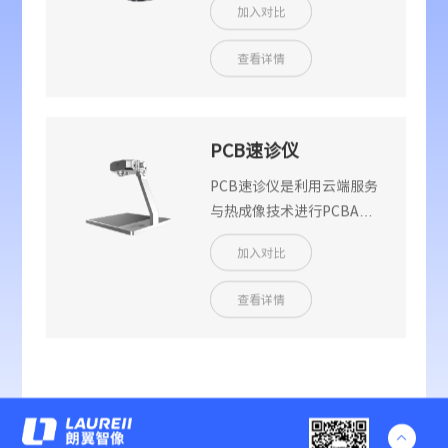
加入对比
定位PCBA短路、漏电的故
障元件，同时能检测到诸如
查看详情
松香法、电烧法等传统方法
无法检测到的微小漏电故
障，实现精准定位、漏电秒
杀，极大的提高PCBA检修
PCB速诊仪
效率，降低检测难度。
ShortCam
PCB速诊仪是利用云端服务
与热成像技术进行PCBA故
障智能诊断的高效检测仪
加入对比
器，通过PC端速诊仪软件，
利用双光谱交织定位技术、
查看详情
智能双光融合算法实时显示
被测主板各芯片、电阻、电
容的运行温度数据，助力用
户即刻判别主板运行状态。
