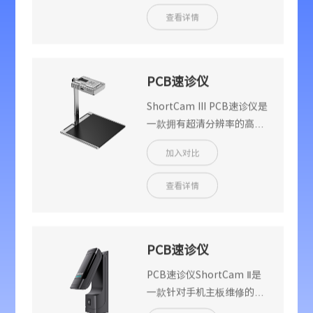
臂可折叠收纳，支持本机和
查看详情
PC端同时使用，是快速定位
电路板发热异常、提高维修
效率的得力助手。
PCB速诊仪
ShortCam III
ShortCam III PCB速诊仪是
一款拥有超清分辨率的高端
双光热成像检测工具，可快
加入对比
速定位PCBA短路、漏电的
故障元件。该产品具备业界
查看详情
领先的4K UHD画质，支持
HDMI直接输出以及WiFi无线
连接等功能，极大地提高检
修效率，可广泛应用于手机
PCB速诊仪
维修、汽车维修等领域。
ShortCam Ⅱ
PCB速诊仪ShortCam Ⅱ是
一款针对手机主板维修的红
外热成像检测工具，可快速