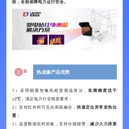
助，全面保障
电力运行安全
。
热成像产品优势
2
1）采用朗翼智像高精度测温算法，
实测
精度优于
±2℃
，满足电力行业精度要求；
2）支持红外和可见光画面融合，
快速定位异常发热位
置
；
3）温度数据实时采集，支
持分级报警，
减少人力排查